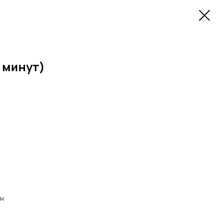
 минут)
ен