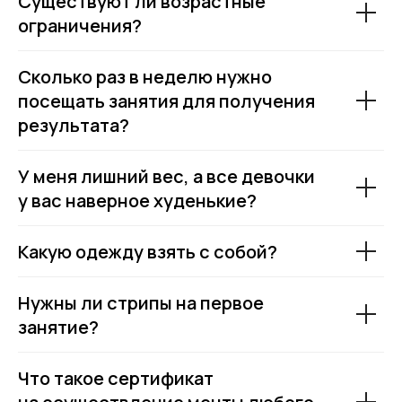
Существуют ли возрастные
ограничения?
ИП Овчарова Анна Игоревна
ИНН: 450137837095
Сколько раз в неделю нужно
посещать занятия для получения
+7 (985) 998-20-99
результата?
У меня лишний вес, а все девочки
у вас наверное худенькие?
Какую одежду взять с собой?
Нужны ли стрипы на первое
занятие?
Что такое сертификат