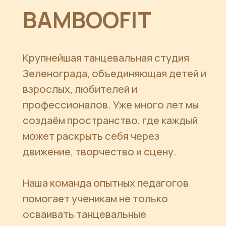
создаём пространство, где каждый
может раскрыть себя через
движение, творчество и сцену.
Наша команда опытных педагогов
помогает ученикам не только
осваивать танцевальные
направления, но и развивать
уверенность в себе, дисциплину и
любовь к искусству.
BambooFit — это больше, чем танцы.
Это сообщество, вдохновение и
место, куда хочется возвращаться.