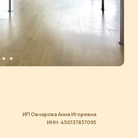
Овчарова Анна Игоревна
ИНН: 450137837095